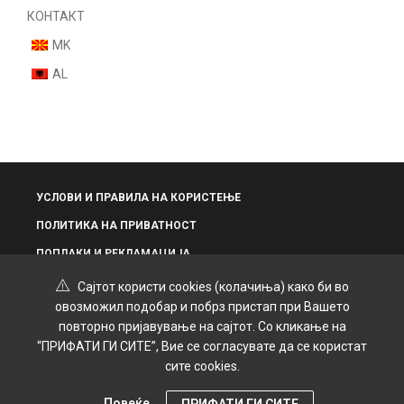
КОНТАКТ
MK
AL
УСЛОВИ И ПРАВИЛА НА КОРИСТЕЊЕ
ПОЛИТИКА НА ПРИВАТНОСТ
ПОПЛАКИ И РЕКЛАМАЦИЈА
Сајтот користи cookies (колачиња) како би во
овозможил подобар и побрз пристап при Вашето
повторно пријавување на сајтот. Со кликање на
“ПРИФАТИ ГИ СИТЕ”, Вие се согласувате да се користат
© 2025 Grand Kozmetik | Креирано и дизајнирано од
SPiROVSKi
сите cookies.
Повеќе