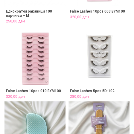
Еднократни ракавици 100
False Lashes 10pcs 003 BYM100
парчиња – M
320,00
ден
250,00
ден
False Lashes 10pcs 010 BYM100
False Lashes 5pcs 5D-102
320,00
ден
280,00
ден