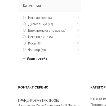
Категории
Нега за тело
(6)
Депилација
(22)
Електронска опрема
(20)
Нега на лице
(5)
Коса
(53)
Фризер
(48)
Шминка
(20)
Види повеќе
Нокти
(9)
Gel Nailpolish
(4)
Manicure accessories
(5)
Nail devices
(5)
КОНТАКТ СЕРВИС
КАТЕГОР
Парфеми
(104)
Некатегоризирано
(7)
Нега за т
ГРАНД-КОЗМЕТИК ДООЕЛ
Депилаци
Адреса: ул. Ѓоце Симовски бр.3, Тетово,