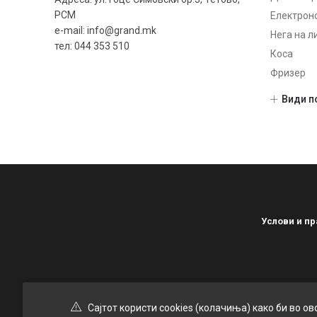
РСМ
Електрон
e-mail: info@grand.mk
Нега на л
тел: 044 353 510
Коса
Фризер
Шминка
Види п
Нокти
Gel Nailp
Manicure
Nail devi
Nail files
Парфеми
Услови и п
Некатего
Сајтот користи cookies (колачиња) како би во о