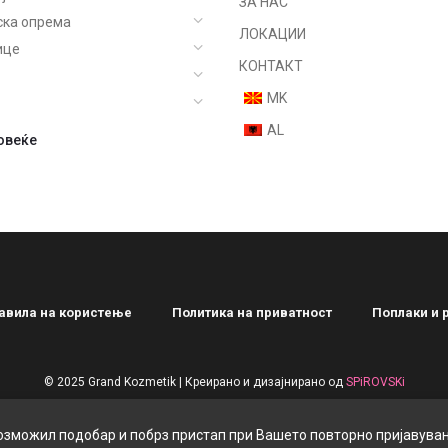
ЗА НАС
ска опрема
ЛОКАЦИИ
ице
КОНТАКТ
MK
AL
овеќе
olish
 accessories
ces
равила на користење
Политика на приватност
Поплаки и 
ризирано
© 2025 Grand Kozmetik | Креирано и дизајнирано од
SPiROVSKi
возможил подобар и побрз пристап при Вашето повторно пријавувањ