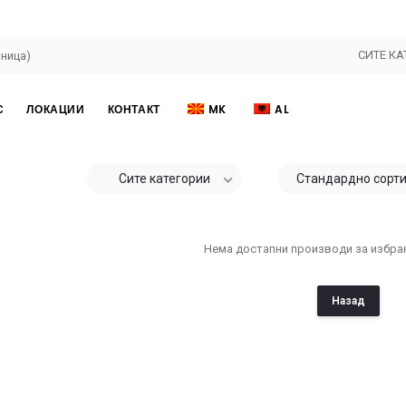
СИТЕ КА
С
ЛОКАЦИИ
КОНТАКТ
MK
AL
Сите категории
Стандардно сорт
Нема достапни производи за избран
Назад