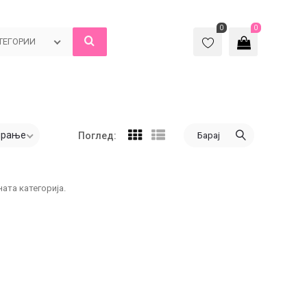
0
0
ТЕГОРИИ
ирање
Барај
Поглед:
ата категорија.