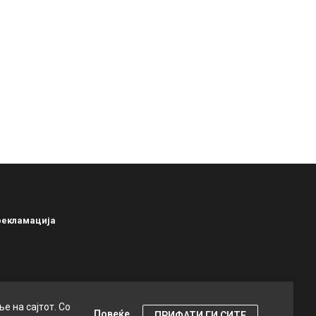
рекламација
е на сајтот. Со
Повеќе
ПРИФАТИ ГИ СИТЕ