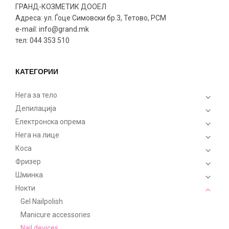
ГРАНД-КОЗМЕТИК ДООЕЛ
Адреса: ул. Ѓоце Симовски бр.3, Тетово, РСМ
e-mail: info@grand.mk
тел: 044 353 510
КАТЕГОРИИ
Нега за тело
Депилација
Електронска опрема
Нега на лице
Коса
Фризер
Шминка
Нокти
Gel Nailpolish
Manicure accessories
Nail devices