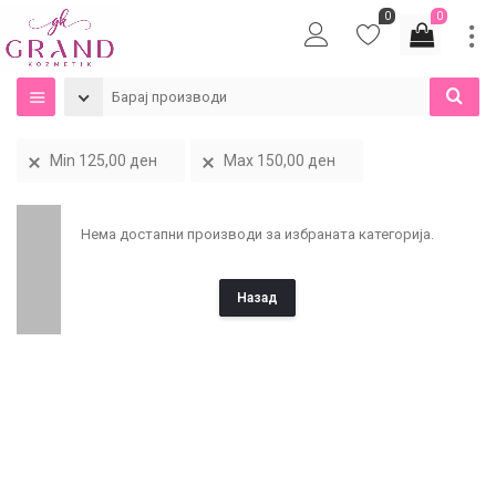
0
0
Min
125,00
ден
Max
150,00
ден
Нема достапни производи за избраната категорија.
Назад