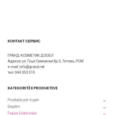
КОНТАКТ СЕРВИС
ГРАНД-КОЗМЕТИК ДООЕЛ
Адреса: ул. Ѓоце Симовски бр.3, Тетово, РСМ
e-mail: info@grand.mk
тел: 044 353 510
KATEGORITË E PRODUKTEVE
Produkte për trupin
Depilim
Pajisje Elektronike