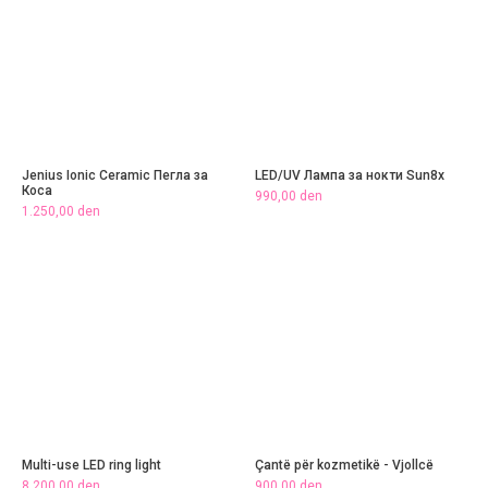
Jenius Ionic Ceramic Пегла за
LED/UV Лампа за нокти Sun8x
Коса
990,00
den
1.250,00
den
Multi-use LED ring light
Çantë për kozmetikë - Vjollcë
8.200,00
den
900,00
den