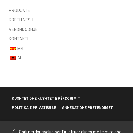
PRODUKTE
RRETH NESH
VENDNDODHJET
KONTAKTI
MK
AL
KUSHTET DHE KUSHTET E PËRDORIMIT
POLITIKA E PRIVATËSISË
ANKESAT DHE PRETENDIMET
Sajti përdor cookie për t'ju ofruar akses më të mirë dhe