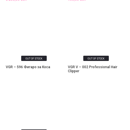
OUT OF STOCK
OUT OF STOCK
VGR – 596 Фигаро за Коса
VGR V – 002 Professional Hair
Clipper