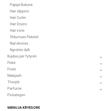
Pajisje Bukurie
Hair clippers
Hair Curler
Hair Dryers
Hair irons
Shkurtues Flokësh
Nail devices
Ngrohës dylli
Kujdesi për fytyrën
Flokë
Frizer
Makijazh
Thonjtë
Parfumë
Pa kategori
MENUJA KRYESORE