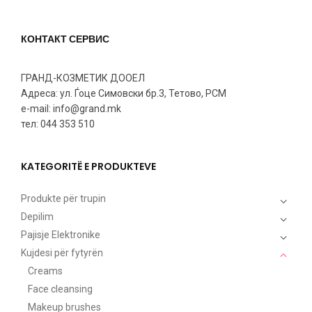
КОНТАКТ СЕРВИС
ГРАНД-КОЗМЕТИК ДООЕЛ
Адреса: ул. Ѓоце Симовски бр.3, Тетово, РСМ
e-mail: info@grand.mk
тел: 044 353 510
KATEGORITË E PRODUKTEVE
Produkte për trupin
Depilim
Pajisje Elektronike
Kujdesi për fytyrën
Creams
Face cleansing
Makeup brushes