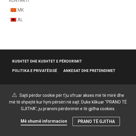
KONTAKTI
MK
AL
KUSHTET DHE KUSHTET E PËRDORIMIT
POLITIKA E PRIVATËSISË
ANKESAT DHE PRETENDIMET
Sajti përdor cookie për t'ju ofruar akses më të mirë dhe
më të shpejtë kur hyni përsëri në sajt. Duke klikuar "PRANO TË
© 2025 Grand Kozmetik | Креирано и дизајнирано од
SPiROVSKi
GJITHA", ju pranoni përdorimin e të gjitha cookies.
Më shumë informacion
PRANO TË GJITHA
0
Shtëpi
Kategoritë
Sorter
Filtra
Shportë