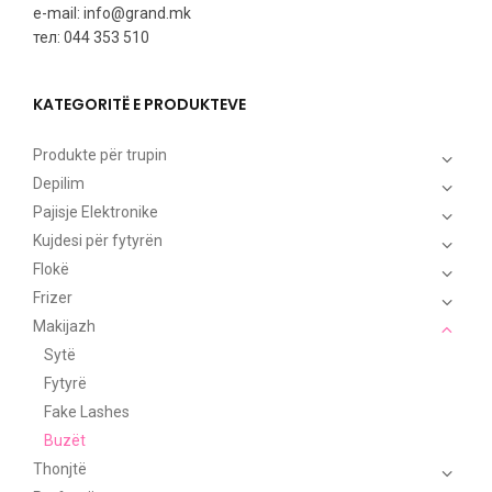
e-mail: info@grand.mk
тел: 044 353 510
KATEGORITË E PRODUKTEVE
Produkte për trupin
Depilim
Pajisje Elektronike
Kujdesi për fytyrën
Flokë
Frizer
Makijazh
Sytë
Fytyrë
Fake Lashes
Buzët
Thonjtë