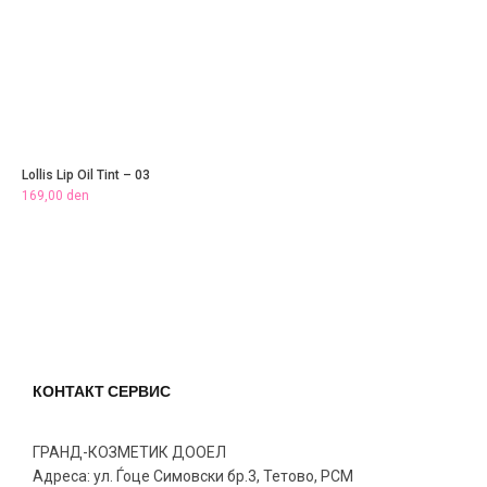
Lollis Lip Oil Tint – 03
169,00
den
КОНТАКТ СЕРВИС
ГРАНД-КОЗМЕТИК ДООЕЛ
Адреса: ул. Ѓоце Симовски бр.3, Тетово, РСМ