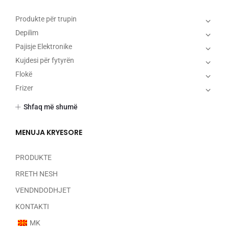
Produkte për trupin
Depilim
Pajisje Elektronike
Kujdesi për fytyrën
Flokë
Frizer
Makijazh
Shfaq më shumë
Thonjtë
Parfumë
MENUJA KRYESORE
Pa kategori
PRODUKTE
RRETH NESH
VENDNDODHJET
KONTAKTI
MK