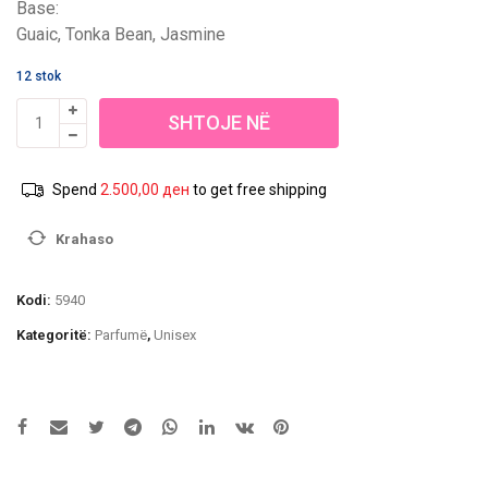
Base:
Guaic, Tonka Bean, Jasmine
12 stok
Sasi
SHTOJE NË
Nusuk
Spray
SHPORTË
Meshal
Spend
2.500,00
ден
to get free shipping
Noir
100ml
Krahaso
Kodi:
5940
Kategoritë:
Parfumë
,
Unisex