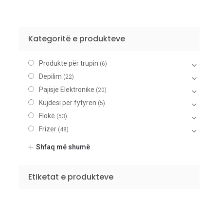
Kategoritë e produkteve
Produkte për trupin
(6)
Depilim
(22)
Pajisje Elektronike
(20)
Kujdesi për fytyrën
(5)
Flokë
(53)
Frizer
(48)
Makijazh
(20)
Shfaq më shumë
Thonjtë
(9)
Parfumë
(104)
Etiketat e produkteve
Pas rruajtje
(10)
Meshkuj
(29)
Unisex
(28)