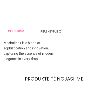
Femra
(37)
Pa kategori
(7)
PËRSHKRIM
PËRSHTYPJE (0)
Meshal Noir is a blend of
sophistication and innovation,
capturing the essence of modern
elegance in every drop.
PRODUKTE TË NGJASHME