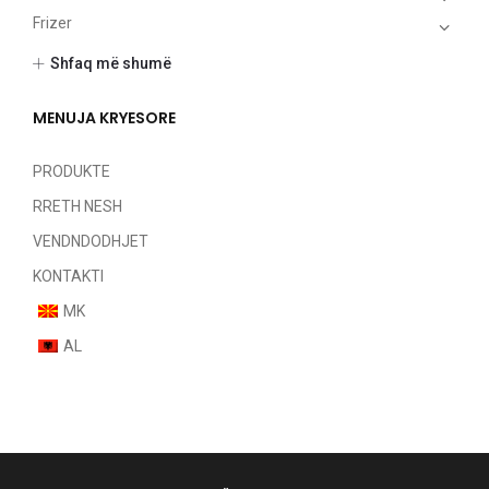
Frizer
Makijazh
Shfaq më shumë
Thonjtë
Parfumë
MENUJA KRYESORE
Pas rruajtje
Meshkuj
PRODUKTE
Sets
RRETH NESH
Unisex
VENDNDODHJET
Femra
KONTAKTI
Pa kategori
MK
AL