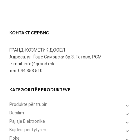
КОНТАКТ СЕРВИС
ГРАНД-КОЗМЕТИК ДООЕЛ
Адреса: ул. Ѓоце Симовски бр.3, Тетово, РСМ
e-mail: info@grand.mk
тел: 044 353 510
KATEGORITË E PRODUKTEVE
Produkte për trupin
Depilim
Pajisje Elektronike
Kujdesi për fytyrën
Flokë