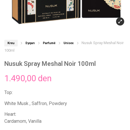
Nusuk Spray Meshal Noir
Kreu
Dyqan
Parfumë
Unisex
100ml
Nusuk Spray Meshal Noir 100ml
1.490,00
den
Top:
White Musk , Saffron, Powdery
Heart:
Cardamom, Vanilla