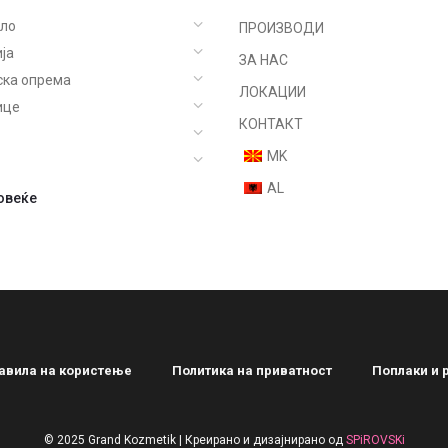
ело
ПРОИЗВОДИ
ја
ЗА НАС
ска опрема
ЛОКАЦИИ
ице
КОНТАКТ
MK
AL
овеќе
ричење
равила на користење
Политика на приватност
Поплаки и 
ризирано
© 2025 Grand Kozmetik | Креирано и дизајнирано од
SPiROVSKi