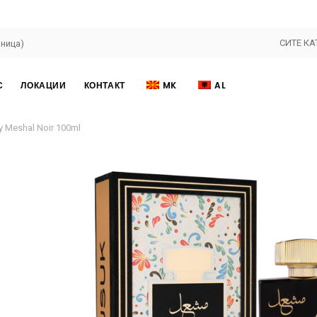
СИТЕ КА
С
ЛОКАЦИИ
КОНТАКТ
MK
AL
y Meshal Noir 100ml