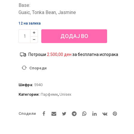
Base:
Guaic, Tonka Bean, Jasmine
12 на залиха
Nusuk
ДОДАЈ ВО
Spray
Meshal
КОШНИЦА
Noir
Потроши
2.500,00
ден
за бесплатна испорака
100ml
количина
Спореди
Шифра:
5940
Категории:
Парфеми
,
Unisex
Сподели