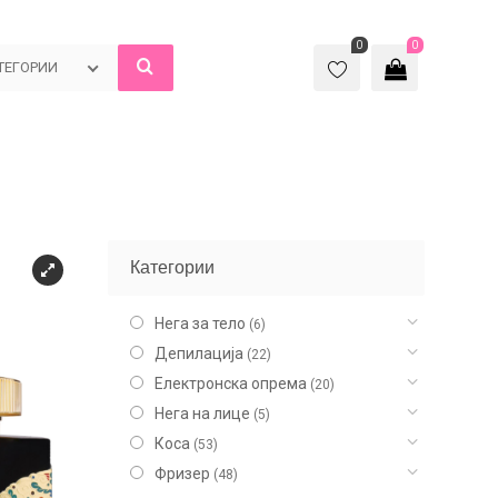
0
0
ТЕГОРИИ
Категории
Нега за тело
(6)
Депилација
(22)
Електронска опрема
(20)
Нега на лице
(5)
Коса
(53)
Фризер
(48)