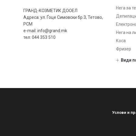
Нега за т
ГРАНД-КОЗМЕТИК ДООЕЛ
Депилаци
Адреса: ул. Ѓоце Симовски бр.3, Тетово,
РСМ
Електрон
e-mail: info@grand.mk
Нега на л
тел: 044 353 510
Коса
Фризер
Шминка
Види п
Нокти
Парфеми
После б
Машки
Sets
Unisex
Услови и п
Женски
Некатего