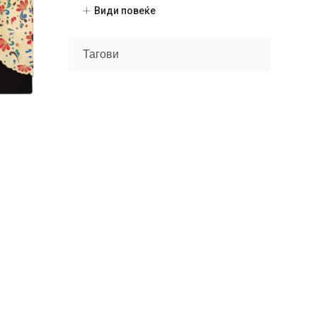
Шминка
(20)
Види повеќе
Нокти
(9)
Парфеми
(104)
Тагови
После бричење
(10)
Машки
(29)
Unisex
(28)
Женски
(37)
Некатегоризирано
(7)