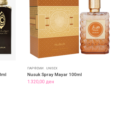
ПАРФЕМИ
.
UNISEX
МАШКИ
0ml
Nusuk Spray Mayar 100ml
Nusuk
1.320,00
ден