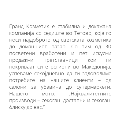
Гранд Козметик е стабилна и докажана
компанија со седиште во Тетово, која го
носи најдоброто од светската козметика
до домашниот пазар. Со тим од 30
посветени вработени и пет искусни
продажни претставници кои ги
покриваат сите региони во Македонија,
успеваме секојдневно да ги задоволиме
потребите на нашите клиенти – од
салони за убавина до супермаркети.
Нашето мото: „Најквалитетните
производи – секогаш достапни и секогаш
блиску до вас.“