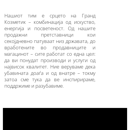
Нашиот тим е срцето на Гранд
Козметик – комбинација од искуство,
енергија и посветеност. Од нашите
продажни претставници кои
секојдневно патуваат низ државата, до
вработените во продавниците и
магацинот – сите работат со една цел:
да ви понудат производи и услуги од
највисок квалитет. Ние веруваме дека
убавината доаѓа и од внатре – токму
затоа сме тука да ве инспирираме,
поддржиме и разубавиме.