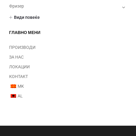
Фризер
Шминка
Види повеќе
Нокти
Парфеми
ГЛАВНО МЕНИ
Некатегоризирано
ПРОИЗВОДИ
ЗА НАС
ЛОКАЦИИ
КОНТАКТ
MK
AL