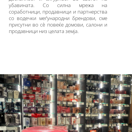
убавината. Со силна мрежа на
соработници, продавници и партнерства
со водечки меѓународни брендови, сме
присутни во сè повеќе домови, салони и
продавници низ целата земја.