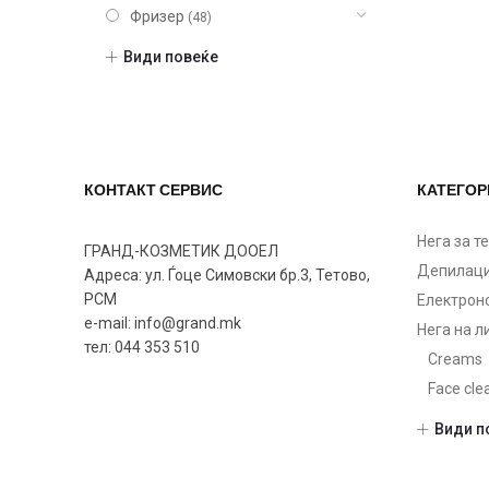
Фризер
(48)
Шминка
(20)
Види повеќе
Нокти
(9)
Парфеми
(104)
Некатегоризирано
(7)
КОНТАКТ СЕРВИС
КАТЕГОР
Нега за т
ГРАНД-КОЗМЕТИК ДООЕЛ
Депилаци
Адреса: ул. Ѓоце Симовски бр.3, Тетово,
РСМ
Електрон
e-mail: info@grand.mk
Нега на л
тел: 044 353 510
Creams
Face cle
Makeup 
Види п
Masks
Others