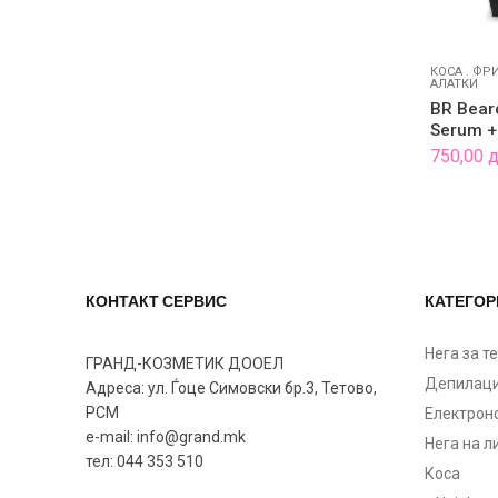
КОСА
.
ФРИ
АЛАТКИ
BR Bear
Serum +
750,00
КОНТАКТ СЕРВИС
КАТЕГОР
Нега за т
ГРАНД-КОЗМЕТИК ДООЕЛ
Депилаци
Адреса: ул. Ѓоце Симовски бр.3, Тетово,
РСМ
Електрон
e-mail: info@grand.mk
Нега на л
тел: 044 353 510
Коса