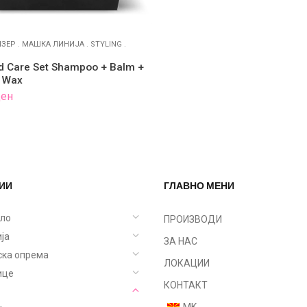
ЗЕР
.
МАШКА ЛИНИЈА
.
STYLING
.
d Care Set Shampoo + Balm +
 Wax
ден
ИИ
ГЛАВНО МЕНИ
ело
ПРОИЗВОДИ
ја
ЗА НАС
ска опрема
ЛОКАЦИИ
ице
КОНТАКТ