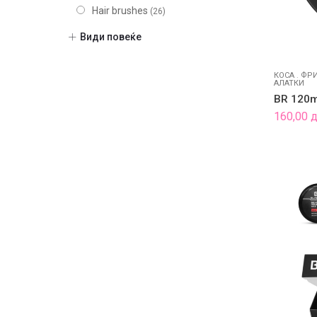
Hair brushes
(26)
Masks
(1)
Види повеќе
Машка линија
(21)
Shampoo
(3)
КОСА
.
ФРИ
АЛАТКИ
Styling
(4)
BR 120ml
Treatments
(3)
160,00
Фризер
(48)
Шминка
(20)
Нокти
(9)
Парфеми
(104)
Некатегоризирано
(7)