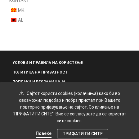
КОНТАКТ
MK
AL
УСЛОВИ И ПРАВИЛА НА КОРИСТЕЊЕ
ПОЛИТИКА НА ПРИВАТНОСТ
ПОПЛАКИ И РЕКЛАМАЦИЈА
Сајтот користи cookies (колачиња) како би во
овозможил подобар и побрз пристап при Вашето
повторно пријавување на сајтот. Со кликање на
“ПРИФАТИ ГИ СИТЕ”, Вие се согласувате да се користат
© 2025 Grand Kozmetik | Креирано и дизајнирано од
SPiROVSKi
сите cookies.
Повеќе
ПРИФАТИ ГИ СИТЕ
0