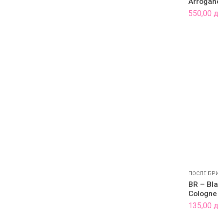
Arrogan
Price
550,00
range:
550,00 
through
1.100,00
ПОСЛЕ БР
BR – Bla
Cologne
135,00