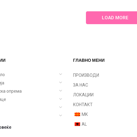
LOAD MORE
ИИ
ГЛАВНО МЕНИ
ело
ПРОИЗВОДИ
ја
ЗА НАС
ска опрема
ЛОКАЦИИ
ице
КОНТАКТ
MK
AL
овеќе