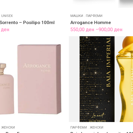
.
UNISEX
МАШКИ
.
ПАРФЕМИ
Sorrento – Posilipo 100ml
Arrogance Homme
Price
0
ден
550,00
ден
–
900,00
ден
range:
550,00 ден
through
900,00 ден
.
ЖЕНСКИ
ПАРФЕМИ
.
ЖЕНСКИ