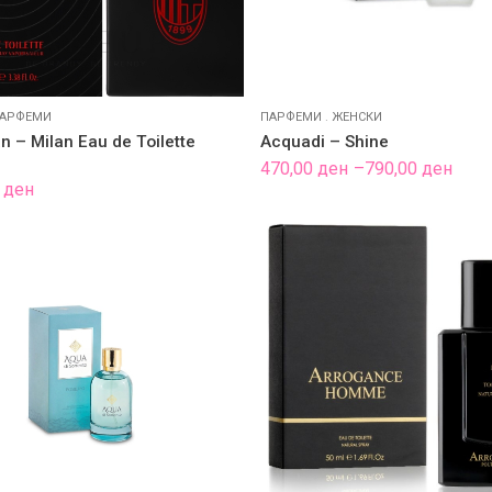
АРФЕМИ
ПАРФЕМИ
.
ЖЕНСКИ
an – Milan Eau de Toilette
Acquadi – Shine
Price
470,00
ден
–
790,00
ден
range:
0
ден
470,00 ден
through
790,00 ден