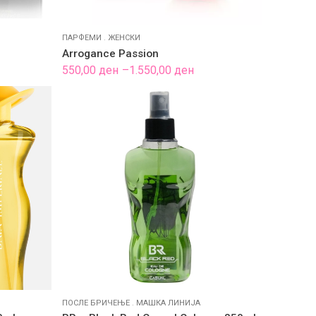
ПАРФЕМИ
.
ЖЕНСКИ
Arrogance Passion
Price
550,00
ден
–
1.550,00
ден
range:
550,00 ден
through
1.550,00 ден
ПОСЛЕ БРИЧЕЊЕ
.
МАШКА ЛИНИЈА