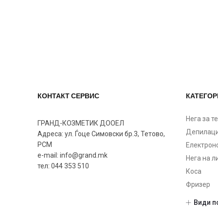
КОНТАКТ СЕРВИС
КАТЕГОР
Нега за т
ГРАНД-КОЗМЕТИК ДООЕЛ
Депилаци
Адреса: ул. Ѓоце Симовски бр.3, Тетово,
РСМ
Електрон
e-mail: info@grand.mk
Нега на л
тел: 044 353 510
Коса
Фризер
Шминка
Види п
Нокти