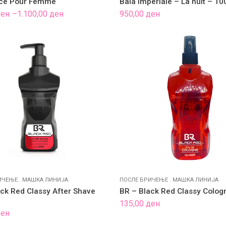
ce Pour Femme
Baia Imperiale – La nuit – 1
ден
–
1.100,00
ден
950,00
ден
ден
 ден
ИЧЕЊЕ
.
МАШКА ЛИНИЈА
ПОСЛЕ БРИЧЕЊЕ
.
МАШКА ЛИНИЈА
ck Red Classy After Shave
BR – Black Red Classy Colog
135,00
ден
ден