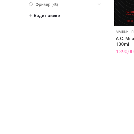
Фризер
(48)
Шминка
(20)
Види повеќе
Нокти
(9)
Парфеми
(104)
МАШКИ
.
П
После бричење
(10)
A.C. Mil
100ml
Машки
(29)
1.390,0
Unisex
(28)
Женски
(37)
Некатегоризирано
(7)