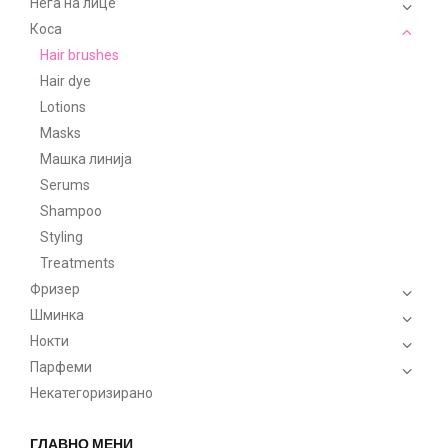
Нега на лице
Коса
Hair brushes
Hair dye
Lotions
Masks
Машка линија
Serums
Shampoo
Styling
Treatments
Фризер
Шминка
Нокти
Парфеми
Некатегоризирано
ГЛАВНО МЕНИ