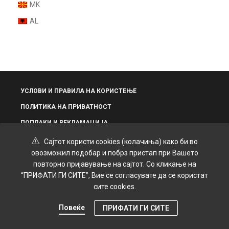
MK
AL
УСЛОВИ И ПРАВИЛА НА КОРИСТЕЊЕ
ПОЛИТИКА НА ПРИВАТНОСТ
ПОПЛАКИ И РЕКЛАМАЦИЈА
Сајтот користи cookies (колачиња) како би во
овозможил подобар и побрз пристап при Вашето
повторно пријавување на сајтот. Со кликање на
“ПРИФАТИ ГИ СИТЕ”, Вие се согласувате да се користат
© 2025 Grand Kozmetik | Креирано и дизајнирано од
SPiROVSKi
сите cookies.
Повеќе
ПРИФАТИ ГИ СИТЕ
0
Дома
Категории
Сортирање
Филтри
Картичка