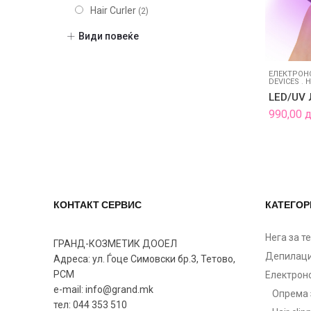
Hair Curler
(2)
Hair Dryers
(2)
Види повеќе
Hair irons
(2)
Тример за коса
(1)
ЕЛЕКТРОН
DEVICES
.
Н
Nail devices
(2)
LED/UV 
Загревачи за восок
(3)
990,00
Нега на лице
(5)
Коса
(53)
Фризер
(48)
Шминка
(20)
Нокти
(9)
КОНТАКТ СЕРВИС
КАТЕГОР
Парфеми
(104)
Некатегоризирано
(7)
Нега за т
ГРАНД-КОЗМЕТИК ДООЕЛ
Депилаци
Адреса: ул. Ѓоце Симовски бр.3, Тетово,
РСМ
Електрон
e-mail: info@grand.mk
Опрема 
тел: 044 353 510