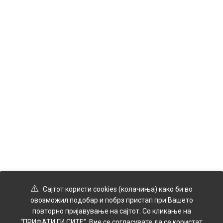
Сајтот користи cookies (колачиња) како би во
овозможил подобар и побрз пристап при Вашето
повторно пријавување на сајтот. Со кликање на
“ПРИФАТИ ГИ СИТЕ”, Вие се согласувате да се користат