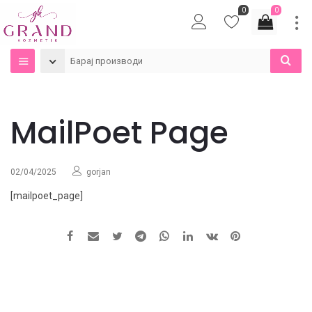
0
0
MailPoet Page
02/04/2025
gorjan
[mailpoet_page]