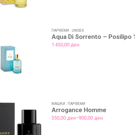
ПАРФЕМИ
.
UNISEX
Aqua Di Sorrento – Posilipo
1.450,00
ден
МАШКИ
.
ПАРФЕМИ
Arrogance Homme
Price
550,00
ден
–
900,00
ден
range:
550,00 ден
through
900,00 ден