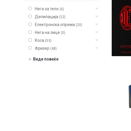
Нега за тело
(6)
Депилација
(22)
Електронска опрема
(20)
Нега на лице
(5)
Коса
(53)
Фризер
(48)
Шминка
(20)
Види повеќе
Нокти
(9)
Парфеми
(104)
Некатегоризирано
(7)