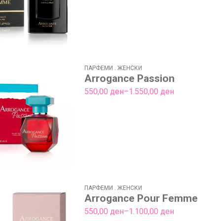
ПАРФЕМИ
.
ЖЕНСКИ
Arrogance Passion
Price
550,00
ден
–
1.550,00
ден
range:
550,00 ден
through
1.550,00 ден
ПАРФЕМИ
.
ЖЕНСКИ
Arrogance Pour Femme
Price
550,00
ден
–
1.100,00
ден
range: