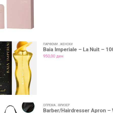
550,00 ден
through
1.100,00 ден
ПАРФЕМИ
.
ЖЕНСКИ
Baia Imperiale – La Nuit – 1
950,00
ден
ОПРЕМА
.
ФРИЗЕР
Barber/Hairdresser Apron –