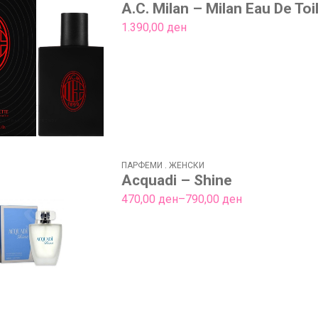
A.C. Milan – Milan Eau De To
1.390,00
ден
ПАРФЕМИ
.
ЖЕНСКИ
Acquadi – Shine
Price
470,00
ден
–
790,00
ден
range:
470,00 ден
through
790,00 ден