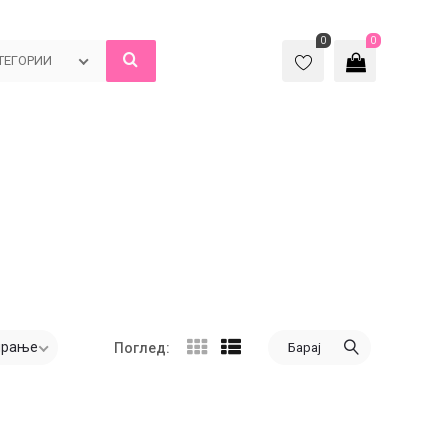
0
0
ТЕГОРИИ
ирање
Барај
Поглед: