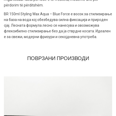
përdorim të përditshëm.
BR 150ml Styling Wax Aqua – Blue Force е восок за стилизирање
на база на вода кој обезбедува силна фиксација и природен
сјај. Лесната формула лесно се нанесува и овозможува
флексибилно стилизирање без да ја стврдне косата. Идеален
е за свежи, модерни фризури и секојдневна употреба.
ПОВРЗАНИ ПРОИЗВОДИ