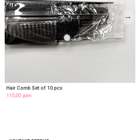
Hair Comb Set of 10 pcs
B
110,00
ден
1