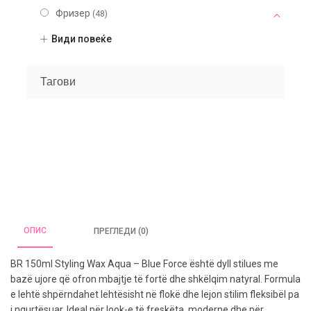
Фризер
(48)
Опрема
(21)
Види повеќе
Алатки
(25)
Шминка
(20)
Тагови
Нокти
(9)
Парфеми
(104)
Некатегоризирано
(7)
ОПИС
ПРЕГЛЕДИ (0)
BR 150ml Styling Wax Aqua – Blue Force është dyll stilues me
bazë ujore që ofron mbajtje të fortë dhe shkëlqim natyral. Formula
e lehtë shpërndahet lehtësisht në flokë dhe lejon stilim fleksibël pa
i ngurtësuar. Ideal për look-e të freskëta, moderne dhe për