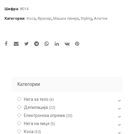
Force
количина
Шифра:
8014
Категории:
Коса
,
Фризер
,
Машка линија
,
Styling
,
Алатки
Категории
Нега за тело
(6)
Депилација
(22)
Електронска опрема
(20)
Нега на лице
(5)
Коса
(53)