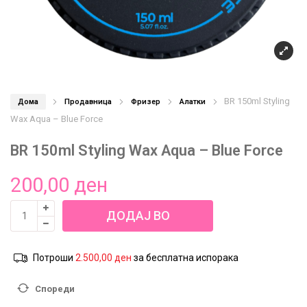
BR 150ml Styling
Дома
Продавница
Фризер
Алатки
Wax Aqua – Blue Force
BR 150ml Styling Wax Aqua – Blue Force
200,00
ден
BR
ДОДАЈ ВО
150ml
Styling
КОШНИЦА
Wax
Потроши
2.500,00
ден
за бесплатна испорака
Aqua
-
Спореди
Blue