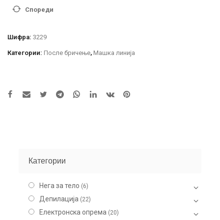
Cologne
Спореди
150ml
количина
Шифра:
3229
Категории:
После бричење
,
Машка линија
Категории
Нега за тело
(6)
Депилација
(22)
Електронска опрема
(20)