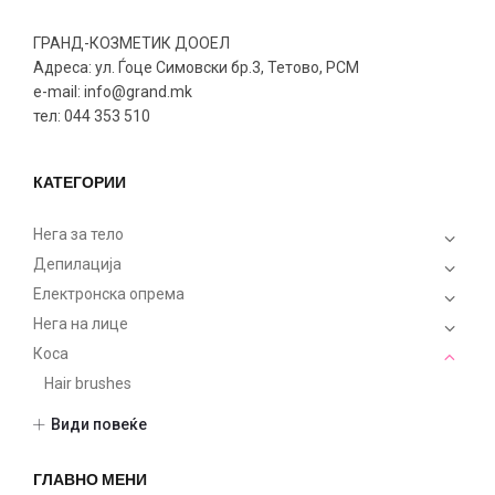
ГРАНД-КОЗМЕТИК ДООЕЛ
Адреса: ул. Ѓоце Симовски бр.3, Тетово, РСМ
e-mail: info@grand.mk
тел: 044 353 510
КАТЕГОРИИ
Нега за тело
Депилација
Електронска опрема
Нега на лице
Коса
Hair brushes
Hair dye
Види повеќе
Lotions
Masks
ГЛАВНО МЕНИ