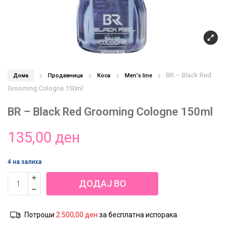
BR – Black Red
Дома
Продавница
Коса
Men's line
Grooming Cologne 150ml
BR – Black Red Grooming Cologne 150ml
135,00
ден
4 на залиха
BR
ДОДАЈ ВО
-
Black
КОШНИЦА
Red
Потроши
2.500,00
ден
за бесплатна испорака
Grooming