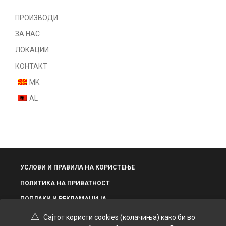
Машка линија
Serums
ПРОИЗВОДИ
Shampoo
ЗА НАС
Styling
ЛОКАЦИИ
Treatments
КОНТАКТ
Фризер
MK
Шминка
AL
Нокти
Парфеми
Некатегоризирано
УСЛОВИ И ПРАВИЛА НА КОРИСТЕЊЕ
ПОЛИТИКА НА ПРИВАТНОСТ
ПОПЛАКИ И РЕКЛАМАЦИЈА
Сајтот користи cookies (колачиња) како би во