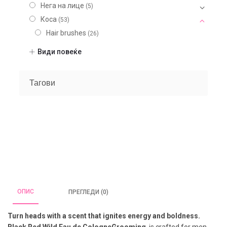
Нега на лице
(5)
Коса
(53)
Hair brushes
(26)
Masks
(1)
Види повеќе
Машка линија
(21)
Shampoo
(3)
Тагови
Styling
(4)
Treatments
(3)
Фризер
(48)
Шминка
(20)
Нокти
(9)
Парфеми
(104)
Некатегоризирано
(7)
ОПИС
ПРЕГЛЕДИ (0)
Turn heads with a scent that ignites energy and boldness.
Black Red Wild Eau de CologneGrooming
is crafted for men