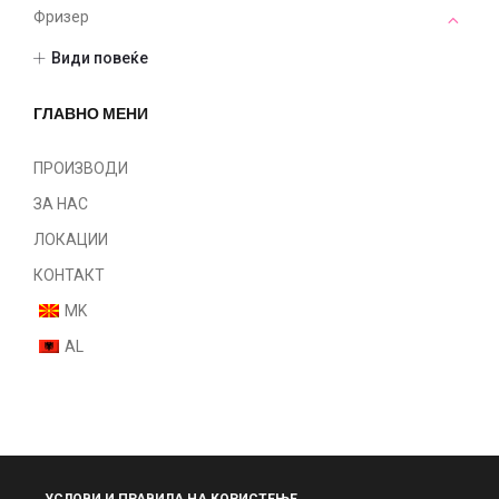
Фризер
Опрема
Види повеќе
Алатки
Шминка
ГЛАВНО МЕНИ
Нокти
Парфеми
ПРОИЗВОДИ
Некатегоризирано
ЗА НАС
ЛОКАЦИИ
КОНТАКТ
MK
AL
УСЛОВИ И ПРАВИЛА НА КОРИСТЕЊЕ