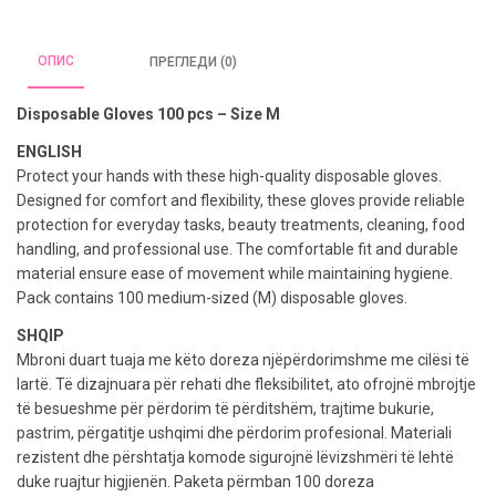
ОПИС
ПРЕГЛЕДИ (0)
Disposable Gloves 100 pcs – Size M
ENGLISH
Protect your hands with these high-quality disposable gloves.
Designed for comfort and flexibility, these gloves provide reliable
protection for everyday tasks, beauty treatments, cleaning, food
handling, and professional use. The comfortable fit and durable
material ensure ease of movement while maintaining hygiene.
Pack contains 100 medium-sized (M) disposable gloves.
SHQIP
Mbroni duart tuaja me këto doreza njëpërdorimshme me cilësi të
lartë. Të dizajnuara për rehati dhe fleksibilitet, ato ofrojnë mbrojtje
të besueshme për përdorim të përditshëm, trajtime bukurie,
pastrim, përgatitje ushqimi dhe përdorim profesional. Materiali
rezistent dhe përshtatja komode sigurojnë lëvizshmëri të lehtë
duke ruajtur higjienën. Paketa përmban 100 doreza