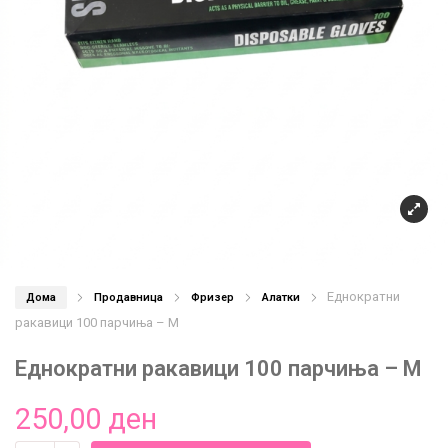
Еднократни
Дома
Продавница
Фризер
Алатки
ракавици 100 парчиња – M
Еднократни ракавици 100 парчиња – M
250,00
ден