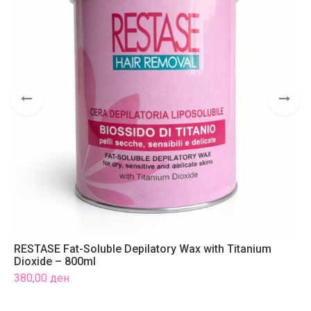
RESTASE Fat-Soluble Depilatory Wax with Titanium
C
Dioxide – 800ml
1
380,00
ден