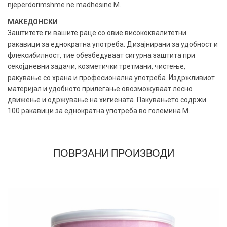
njëpërdorimshme në madhësinë M.
МАКЕДОНСКИ
Заштитете ги вашите раце со овие висококвалитетни
ракавици за еднократна употреба. Дизајнирани за удобност и
флексибилност, тие обезбедуваат сигурна заштита при
секојдневни задачи, козметички третмани, чистење,
ракување со храна и професионална употреба. Издржливиот
материјал и удобното прилегање овозможуваат лесно
движење и одржување на хигиената. Пакувањето содржи
100 ракавици за еднократна употреба во големина М.
ПОВРЗАНИ ПРОИЗВОДИ