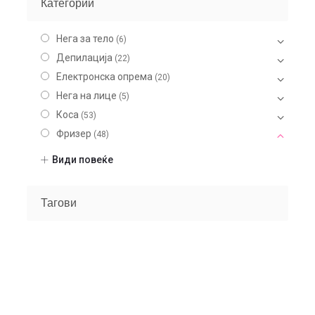
Категории
Нега за тело
(6)
Депилација
(22)
Електронска опрема
(20)
Нега на лице
(5)
Коса
(53)
Фризер
(48)
Опрема
(21)
Види повеќе
Алатки
(25)
Шминка
(20)
Тагови
Нокти
(9)
Парфеми
(104)
Некатегоризирано
(7)