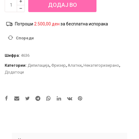
Disposable
ДОДАЈ ВО
Gloves
100pcs
КОШНИЦА
-
Потроши
2.500,00
ден
за бесплатна испорака
M
количина
Спореди
Шифра:
4636
Категории:
Депилација
,
Фризер
,
Алатки
,
Некатегоризирано
,
Додатоци