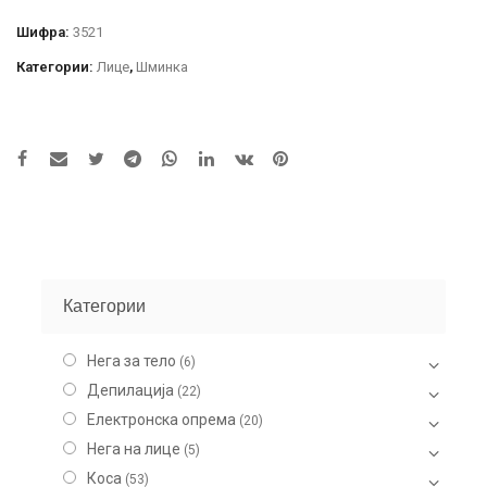
Шифра:
3521
Категории:
Лице
,
Шминка
Категории
Нега за тело
(6)
Депилација
(22)
Електронска опрема
(20)
Нега на лице
(5)
Коса
(53)