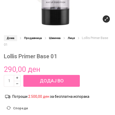
Lollis Primer Base
Дома
Продавница
Шминка
Лице
01
Lollis Primer Base 01
290,00
ден
Lollis
ДОДАЈ ВО
Primer
Base
КОШНИЦА
01
Потроши
2.500,00
ден
за бесплатна испорака
количина
Спореди