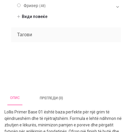
Фризер
(48)
Шминка
(20)
Види повеќе
Очи
(6)
Лице
(10)
Тагови
Fake Lashes
(4)
Усни
(3)
Нокти
(9)
Парфеми
(104)
Некатегоризирано
(7)
ОПИС
ПРЕГЛЕДИ (0)
Lollis Primer Base 01 është baza perfekte për një grim të
qëndrueshëm dhe të njëtrajtshëm. Formula e lehtë ndihmon në
zbutjen e lëkurës, minimizon pamjen e poreve dhe përgatit
fytyrën për aplikimin e fondatinës. Ofron një finish të butë dhe