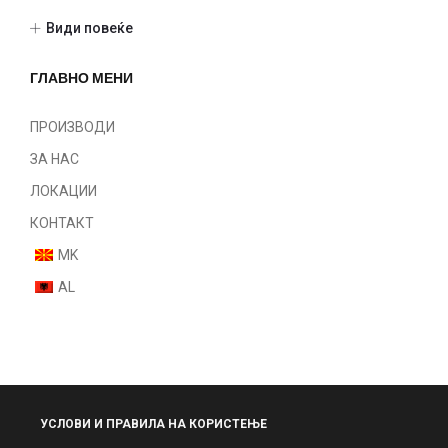
Шминка
Види повеќе
Очи
Лице
ГЛАВНО МЕНИ
Fake Lashes
Усни
ПРОИЗВОДИ
Нокти
ЗА НАС
Парфеми
ЛОКАЦИИ
Некатегоризирано
КОНТАКТ
MK
AL
УСЛОВИ И ПРАВИЛА НА КОРИСТЕЊЕ