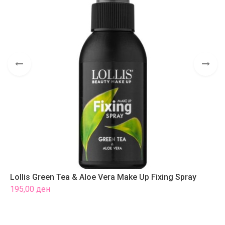
Lollis Green Tea & Aloe Vera Make Up Fixing Spray
L
195,00
ден
1