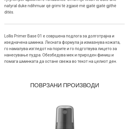
natyral duke ndihmuar që grimi të zgjasë më gjatë gjatë gjithë
ditës.
Lollis Primer Base 01 е совршена подлога за долготрајна и
изедначена шминка. Лесната формула ја измазнува кожата,
го намалува изгледот на порите и го подготвува лицето за
нанесување пудра. Обезбедува мек и природен финиш и
помага шминката да остане свежа во текот на целиот ден.
ПОВРЗАНИ ПРОИЗВОДИ