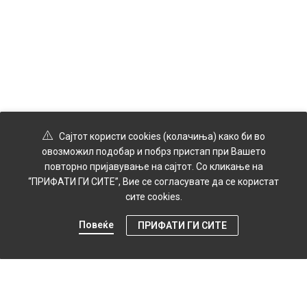
Сајтот користи cookies (колачиња) како би во
овозможил подобар и побрз пристап при Вашето
повторно пријавување на сајтот. Со кликање на
“ПРИФАТИ ГИ СИТЕ”, Вие се согласувате да се користат
сите cookies.
Повеќе
ПРИФАТИ ГИ СИТЕ
0
Продавница
Мени
Профил
Картичка