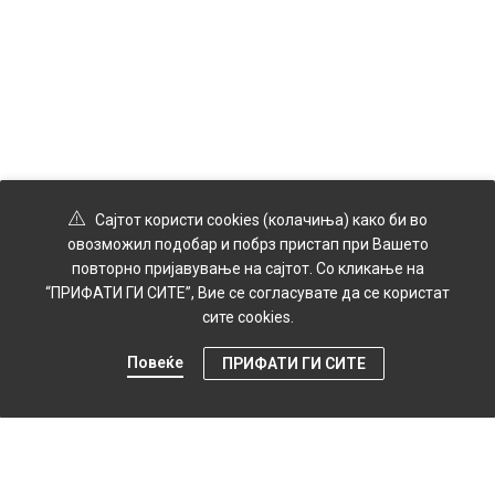
Сајтот користи cookies (колачиња) како би во
овозможил подобар и побрз пристап при Вашето
повторно пријавување на сајтот. Со кликање на
“ПРИФАТИ ГИ СИТЕ”, Вие се согласувате да се користат
сите cookies.
Повеќе
ПРИФАТИ ГИ СИТЕ
0
Продавница
Мени
Профил
Картичка