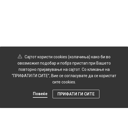
Сајтот користи cookies (колачиња) како би во
овозможил подобар и побрз пристап при Вашето
повторно пријавување на сајтот. Со кликање на
“ПРИФАТИ ГИ СИТЕ”, Вие се согласувате да се користат
сите cookies.
Повеќе
ПРИФАТИ ГИ СИТЕ
0
Продавница
Мени
Профил
Картичка