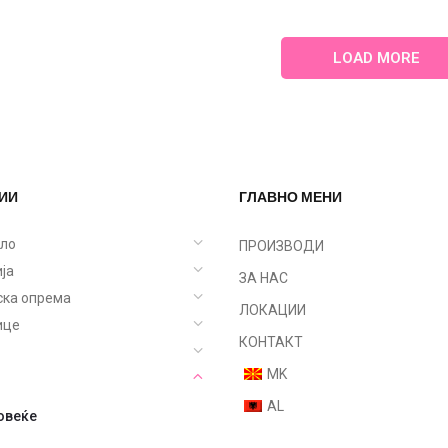
LOAD MORE
ИИ
ГЛАВНО МЕНИ
ело
ПРОИЗВОДИ
ја
ЗА НАС
ска опрема
ЛОКАЦИИ
ице
КОНТАКТ
MK
AL
овеќе