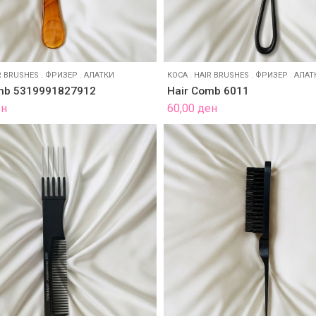
R BRUSHES
.
ФРИЗЕР
.
АЛАТКИ
КОСА
.
HAIR BRUSHES
.
ФРИЗЕР
.
АЛАТ
mb 5319991827912
Hair Comb 6011
ен
60,00
ден