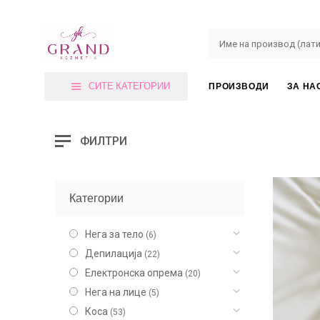
СИТЕ КАТЕГОРИИ
ПРОИЗВОДИ
ЗА НА
ФИЛТРИ
Категории
Нега за тело
(6)
Депилација
(22)
Електронска опрема
(20)
Нега на лице
(5)
Коса
(53)