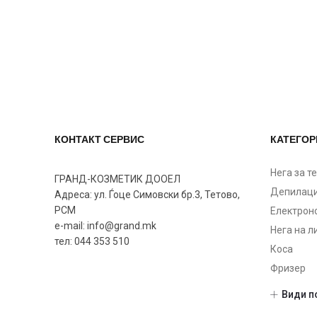
КОНТАКТ СЕРВИС
КАТЕГОР
Нега за т
ГРАНД-КОЗМЕТИК ДООЕЛ
Депилаци
Адреса: ул. Ѓоце Симовски бр.3, Тетово,
РСМ
Електрон
e-mail: info@grand.mk
Нега на л
тел: 044 353 510
Коса
Фризер
Опрема
Види п
Алатки