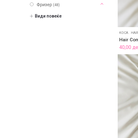
Фризер
(48)
Опрема
(21)
Види повеќе
Алатки
(25)
Шминка
(20)
КОСА
.
HAI
Нокти
(9)
Hair Co
Парфеми
40,00
д
(104)
Некатегоризирано
(7)