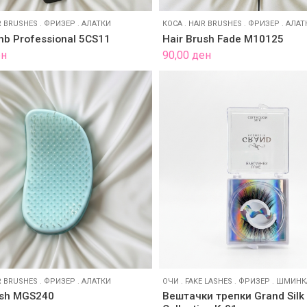
R BRUSHES
.
ФРИЗЕР
.
АЛАТКИ
КОСА
.
HAIR BRUSHES
.
ФРИЗЕР
.
АЛАТ
mb Professional 5CS11
Hair Brush Fade M10125
ен
90,00
ден
R BRUSHES
.
ФРИЗЕР
.
АЛАТКИ
ОЧИ
.
FAKE LASHES
.
ФРИЗЕР
.
ШМИНК
ush MGS240
Вештачки трепки Grand Silk