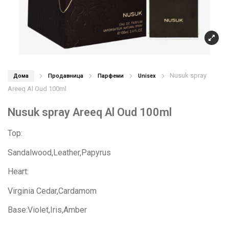
Nusuk spray
Дома
Продавница
Парфеми
Unisex
Areeq Al Oud 100ml
Nusuk spray Areeq Al Oud 100ml
Top:
Sandalwood,Leather,Papyrus
Heart:
Virginia Cedar,Cardamom
Base:Violet,Iris,Amber