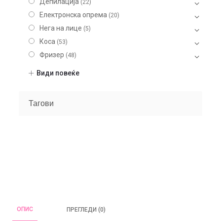
Депилација
(22)
Електронска опрема
(20)
Нега на лице
(5)
Коса
(53)
Фризер
(48)
Шминка
(20)
Види повеќе
Нокти
(9)
Парфеми
(104)
Тагови
После бричење
(10)
Машки
(29)
Unisex
(28)
Женски
(37)
Некатегоризирано
(7)
ОПИС
ПРЕГЛЕДИ (0)