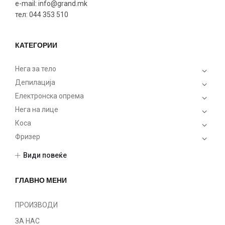
e-mail: info@grand.mk
тел: 044 353 510
КАТЕГОРИИ
Нега за тело
Депилација
Електронска опрема
Нега на лице
Коса
Фризер
Шминка
Види повеќе
Нокти
Парфеми
ГЛАВНО МЕНИ
После бричење
Машки
ПРОИЗВОДИ
Sets
ЗА НАС