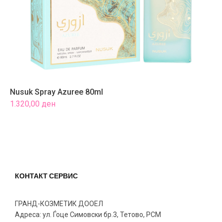
Nusuk Spray Azuree 80ml
N
1.320,00
ден
1
КОНТАКТ СЕРВИС
ГРАНД-КОЗМЕТИК ДООЕЛ
Адреса: ул. Ѓоце Симовски бр.3, Тетово, РСМ