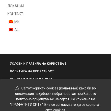
Unisex
ЛОКАЦИИ
Женски
КОНТАКТ
Некатегоризирано
MK
AL
УСЛОВИ И ПРАВИЛА НА КОРИСТЕЊЕ
ПОЛИТИКА НА ПРИВАТНОСТ
ПОПЛАКИ И РЕКЛАМАЦИЈА
Сајтот користи cookies (колачиња) како би во
овозможил подобар и побрз пристап при Вашето
повторно пријавување на сајтот. Со кликање на
“ПРИФАТИ ГИ СИТЕ”, Вие се согласувате да се користат
© 2025 Grand Kozmetik | Креирано и дизајнирано од
SPiROVSKi
сите cookies.