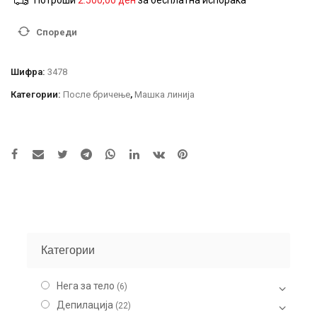
Потроши
2.500,00
ден
за бесплатна испорака
Creative
After
Спореди
Shave
Cream
Cologne
Шифра:
3478
количина
Категории:
После бричење
,
Машка линија
Категории
Нега за тело
(6)
Депилација
(22)