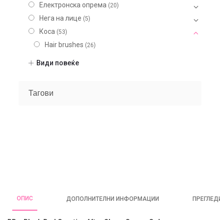
Електронска опрема
(20)
Нега на лице
(5)
Коса
(53)
Hair brushes
(26)
Masks
(1)
Види повеќе
Машка линија
(21)
Shampoo
(3)
Тагови
Styling
(4)
Treatments
(3)
Фризер
(48)
Шминка
(20)
Нокти
(9)
Парфеми
(104)
Некатегоризирано
(7)
ОПИС
ДОПОЛНИТЕЛНИ ИНФОРМАЦИИ
ПРЕГЛЕДИ