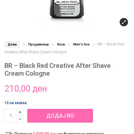
BR – Black Red
Дома
Продавница
Коса
Men's line
Creative After Shave Cream Cologne
BR – Black Red Creative After Shave
Cream Cologne
210,00
ден
10 на залиха
BR
ДОДАЈ ВО
-
Black
КОШНИЦА
Red