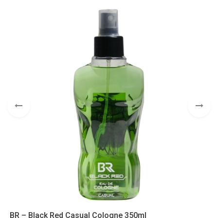
BR – Black Red Casual Cologne 350ml
B