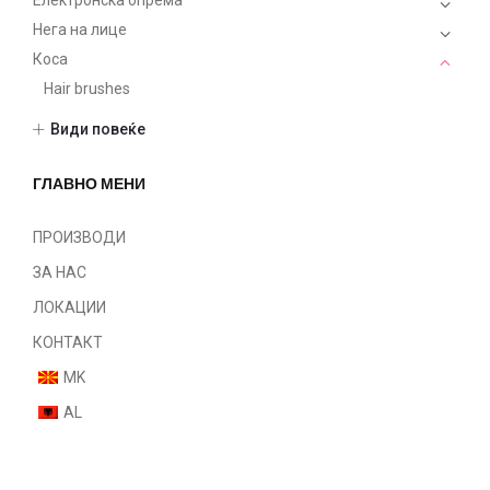
Електронска опрема
Нега на лице
Коса
Hair brushes
Hair dye
Види повеќе
Lotions
Masks
ГЛАВНО МЕНИ
Машка линија
Serums
ПРОИЗВОДИ
Shampoo
ЗА НАС
Styling
ЛОКАЦИИ
Treatments
КОНТАКТ
Фризер
MK
Шминка
AL
Нокти
Парфеми
Некатегоризирано