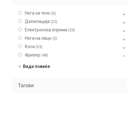
Нега за тело
(6)
Депилација
(22)
Електронска опрема
(20)
Нега на лице
(5)
Коса
(53)
Фризер
(48)
Опрема
(21)
Види повеќе
Алатки
(25)
Шминка
(20)
Тагови
Нокти
(9)
Парфеми
(104)
Некатегоризирано
(7)