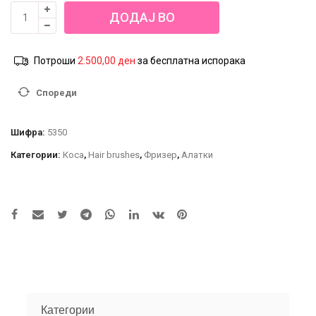
Hair
ДОДАЈ ВО
Brush
MGS240
КОШНИЦА
количина
Потроши
2.500,00
ден
за бесплатна испорака
Спореди
Шифра:
5350
Категории:
Коса
,
Hair brushes
,
Фризер
,
Алатки
Категории