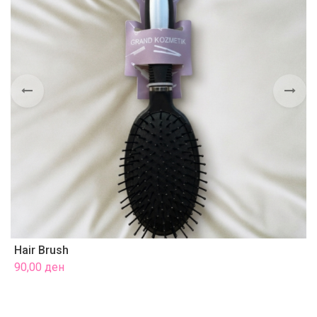
Hair Brush
H
90,00
ден
9