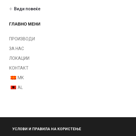
Опрема
Види повеќе
Алатки
Шминка
ГЛАВНО МЕНИ
Нокти
Парфеми
ПРОИЗВОДИ
Некатегоризирано
ЗА НАС
ЛОКАЦИИ
КОНТАКТ
MK
AL
УСЛОВИ И ПРАВИЛА НА КОРИСТЕЊЕ