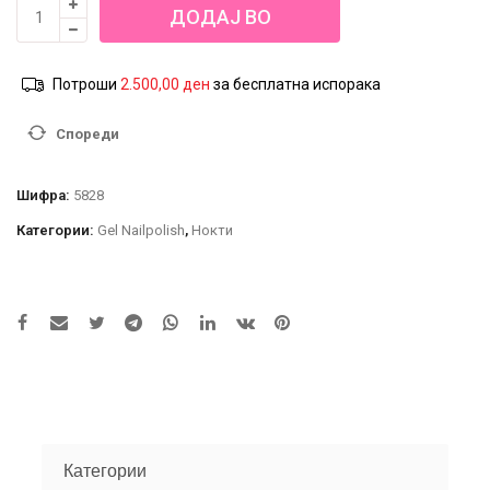
Standard
ДОДАЈ ВО
Builder
Gel
КОШНИЦА
количина
Потроши
2.500,00
ден
за бесплатна испорака
Спореди
Шифра:
5828
Категории:
Gel Nailpolish
,
Нокти
Категории