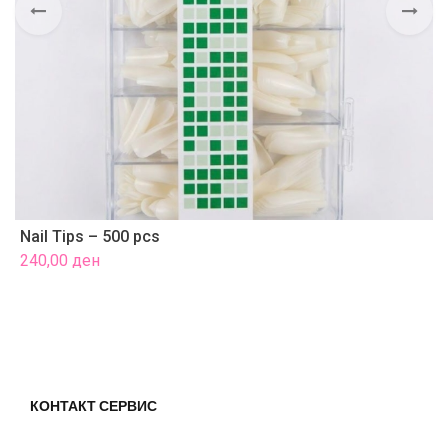
Nail Tips – 500 pcs
H
240,00
ден
3
КОНТАКТ СЕРВИС