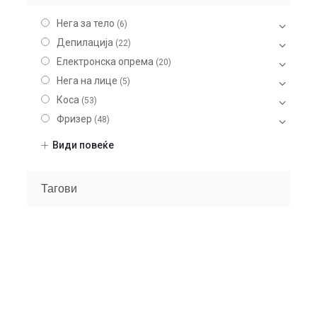
Нега за тело
(6)
Депилација
(22)
Електронска опрема
(20)
Нега на лице
(5)
Коса
(53)
Фризер
(48)
Шминка
(20)
Види повеќе
Нокти
(9)
Gel Nailpolish
(4)
Тагови
Manicure accessories
(5)
Nail devices
(5)
Парфеми
(104)
Некатегоризирано
(7)