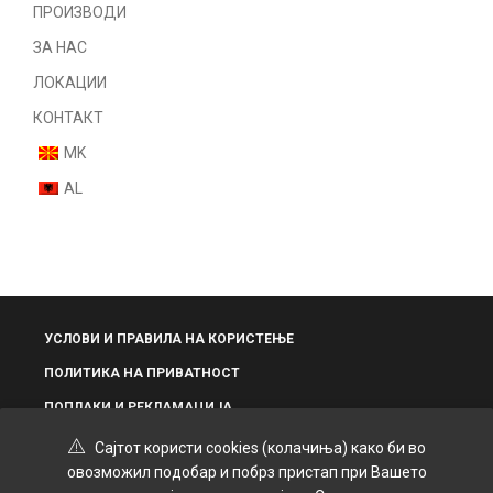
Nail devices
ПРОИЗВОДИ
Nail files
ЗА НАС
Парфеми
ЛОКАЦИИ
Некатегоризирано
КОНТАКТ
MK
AL
УСЛОВИ И ПРАВИЛА НА КОРИСТЕЊЕ
ПОЛИТИКА НА ПРИВАТНОСТ
ПОПЛАКИ И РЕКЛАМАЦИЈА
Сајтот користи cookies (колачиња) како би во
овозможил подобар и побрз пристап при Вашето