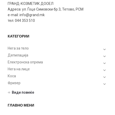
ГРАНД-КОЗМЕТИК ДООЕЛ
Адреса: ул. Ѓоце Симовски бр.3, Тетово, РСМ
e-mail: info@grand.mk
тел: 044 353 510
КАТЕГОРИИ
Нега за тело
Депилација
Електронска опрема
Нега на лице
Коса
Фризер
Шминка
Види повеќе
Нокти
Gel Nailpolish
ГЛАВНО МЕНИ
Manicure accessories