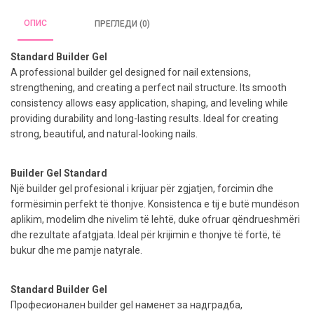
ОПИС
ПРЕГЛЕДИ (0)
Standard Builder Gel
A professional builder gel designed for nail extensions,
strengthening, and creating a perfect nail structure. Its smooth
consistency allows easy application, shaping, and leveling while
providing durability and long-lasting results. Ideal for creating
strong, beautiful, and natural-looking nails.
Builder Gel Standard
Një builder gel profesional i krijuar për zgjatjen, forcimin dhe
formësimin perfekt të thonjve. Konsistenca e tij e butë mundëson
aplikim, modelim dhe nivelim të lehtë, duke ofruar qëndrueshmëri
dhe rezultate afatgjata. Ideal për krijimin e thonjve të fortë, të
bukur dhe me pamje natyrale.
Standard Builder Gel
Професионален builder gel наменет за надградба,