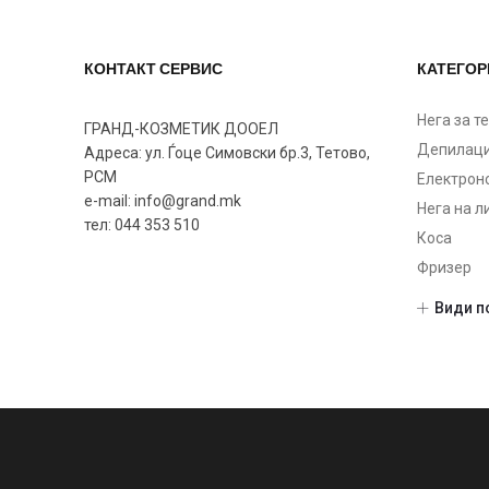
КОНТАКТ СЕРВИС
КАТЕГОР
Нега за т
ГРАНД-КОЗМЕТИК ДООЕЛ
Депилаци
Адреса: ул. Ѓоце Симовски бр.3, Тетово,
РСМ
Електрон
e-mail: info@grand.mk
Нега на л
тел: 044 353 510
Коса
Фризер
Шминка
Види п
Нокти
Gel Nailp
Manicure
Nail devi
Nail files
Парфеми