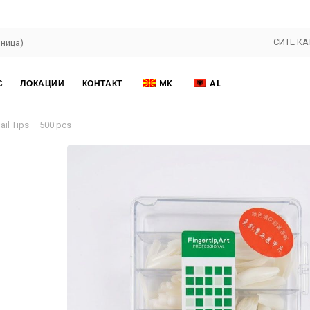
СИТЕ КА
С
ЛОКАЦИИ
КОНТАКТ
MK
AL
ail Tips – 500 pcs