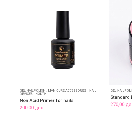
GEL NAILPOLISH
.
MANICURE ACCESSORIES
.
NAIL
GEL NAILPOL
DEVICES
.
НОКТИ
Standard 
Non Acid Primer for nails
270,00
де
200,00
ден