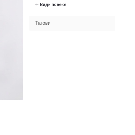
Шминка
(20)
Види повеќе
Нокти
(9)
Gel Nailpolish
(4)
Тагови
Manicure accessories
(5)
Nail devices
(5)
Парфеми
(104)
Некатегоризирано
(7)