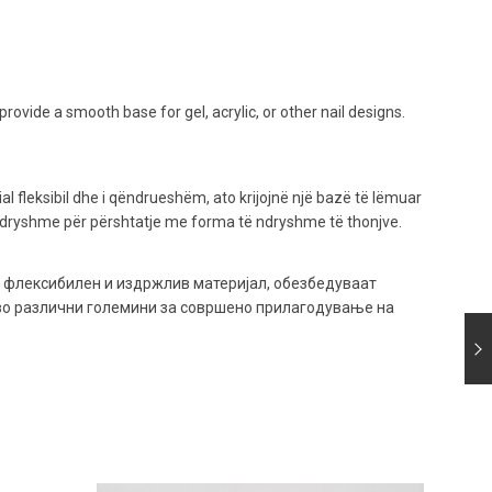
provide a smooth base for gel, acrylic, or other nail designs.
al fleksibil dhe i qëndrueshëm, ato krijojnë një bazë të lëmuar
ë ndryshme për përshtatje me forma të ndryshme të thonjve.
д флексибилен и издржлив материјал, обезбедуваат
а во различни големини за совршено прилагодување на