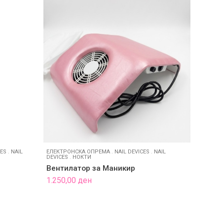
ES
.
NAIL
ЕЛЕКТРОНСКА ОПРЕМА
.
NAIL DEVICES
.
NAIL
ЕЛЕКТР
DEVICES
.
НОКТИ
DEVICES
Вентилатор за Маникир
LED/U
1.250,00
ден
990,0