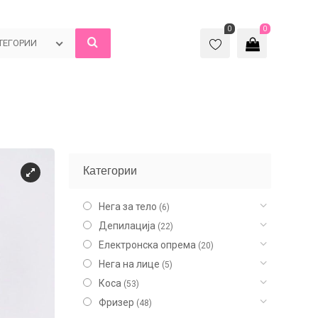
0
0
ТЕГОРИИ
Категории
Нега за тело
(6)
Депилација
(22)
Електронска опрема
(20)
Нега на лице
(5)
Коса
(53)
Фризер
(48)