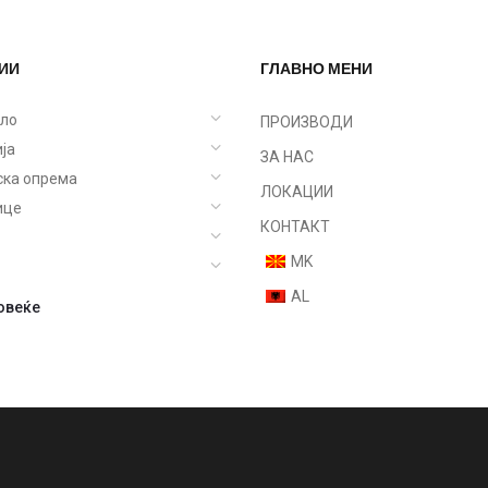
ИИ
ГЛАВНО МЕНИ
ело
ПРОИЗВОДИ
ја
ЗА НАС
ска опрема
ЛОКАЦИИ
ице
КОНТАКТ
MK
AL
овеќе
olish
 accessories
ces