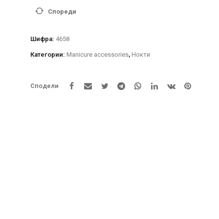
количина
Спореди
Шифра:
4658
Категории:
Manicure accessories
,
Нокти
Сподели