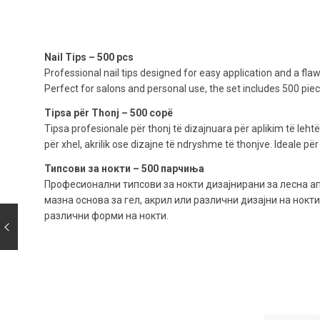
Nail Tips – 500 pcs
Professional nail tips designed for easy application and a flaw
Perfect for salons and personal use, the set includes 500 pieces
Tipsa për Thonj – 500 copë
Tipsa profesionale për thonj të dizajnuara për aplikim të leht
për xhel, akrilik ose dizajne të ndryshme të thonjve. Ideale
Типсови за нокти – 500 парчиња
Професионални типсови за нокти дизајнирани за лесна а
мазна основа за гел, акрил или различни дизајни на нок
различни форми на нокти.