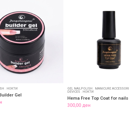
ISH
.
НОКТИ
GEL NAILPOLISH
.
MANICURE ACCESSORI
DEVICES
.
НОКТИ
Builder Gel
Hema Free Top Coat for nails
н
300,00
ден