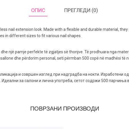
ОПИС
ПРЕГЛЕДИ (0)
less nail extension look. Made with a flexible and durable material, they 
 in different sizes to fit various nail shapes.
ë dhe një pamje perfekte të zgjatjes së thonjve. Të prodhuara nga materi
 për sallone dhe përdorim personal, seti përmban 500 copë në madhësi t
пликација и совршен изглед при надградба на нокти. Изработени о
ти. Идеални за салони и лична употреба, сетот содржи 500 парчињ
ПОВРЗАНИ ПРОИЗВОДИ