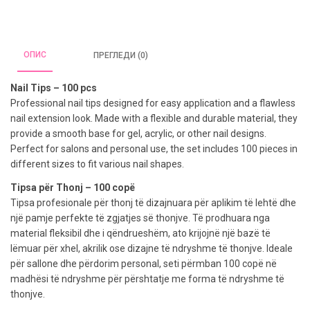
ОПИС
ПРЕГЛЕДИ (0)
Nail Tips – 100 pcs
Professional nail tips designed for easy application and a flawless
nail extension look. Made with a flexible and durable material, they
provide a smooth base for gel, acrylic, or other nail designs.
Perfect for salons and personal use, the set includes 100 pieces in
different sizes to fit various nail shapes.
Tipsa për Thonj – 100 copë
Tipsa profesionale për thonj të dizajnuara për aplikim të lehtë dhe
një pamje perfekte të zgjatjes së thonjve. Të prodhuara nga
material fleksibil dhe i qëndrueshëm, ato krijojnë një bazë të
lëmuar për xhel, akrilik ose dizajne të ndryshme të thonjve. Ideale
për sallone dhe përdorim personal, seti përmban 100 copë në
madhësi të ndryshme për përshtatje me forma të ndryshme të
thonjve.