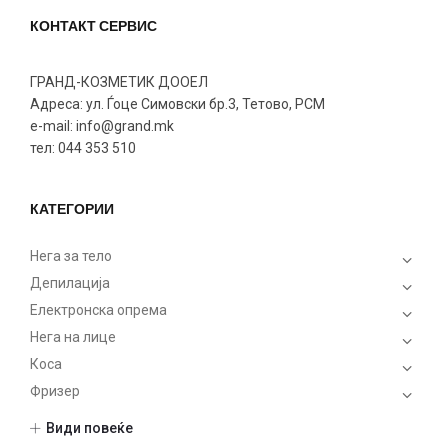
КОНТАКТ СЕРВИС
ГРАНД-КОЗМЕТИК ДООЕЛ
Адреса: ул. Ѓоце Симовски бр.3, Тетово, РСМ
e-mail: info@grand.mk
тел: 044 353 510
КАТЕГОРИИ
Нега за тело
Депилација
Електронска опрема
Нега на лице
Коса
Фризер
Шминка
Види повеќе
Нокти