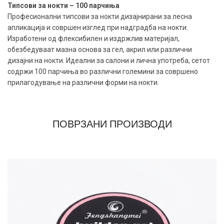
Типсови за нокти – 100 парчиња
Професионални типсови за нокти дизајнирани за лесна
апликација и совршен изглед при надградба на нокти.
Изработени од флексибилен и издржлив материјал,
обезбедуваат мазна основа за гел, акрил или различни
дизајни на нокти. Идеални за салони и лична употреба, сетот
содржи 100 парчиња во различни големини за совршено
прилагодување на различни форми на нокти.
ПОВРЗАНИ ПРОИЗВОДИ