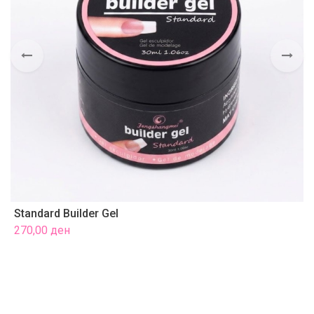
Standard Builder Gel
Р
270,00
ден
2