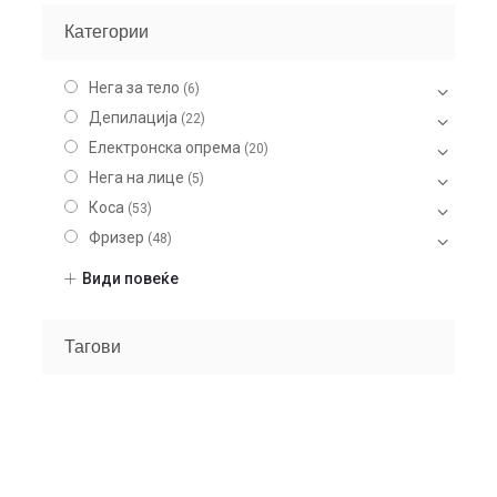
Категории
Нега за тело
(6)
Депилација
(22)
Електронска опрема
(20)
Нега на лице
(5)
Коса
(53)
Фризер
(48)
Шминка
(20)
Види повеќе
Нокти
(9)
Gel Nailpolish
(4)
Тагови
Manicure accessories
(5)
Nail devices
(5)
Парфеми
(104)
Некатегоризирано
(7)