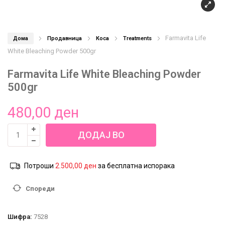
Farmavita Life
Дома
Продавница
Коса
Treatments
White Bleaching Powder 500gr
Farmavita Life White Bleaching Powder
500gr
480,00
ден
Farmavita
ДОДАЈ ВО
Life
White
КОШНИЦА
Bleaching
Потроши
2.500,00
ден
за бесплатна испорака
Powder
500gr
Спореди
количина
Шифра:
7528