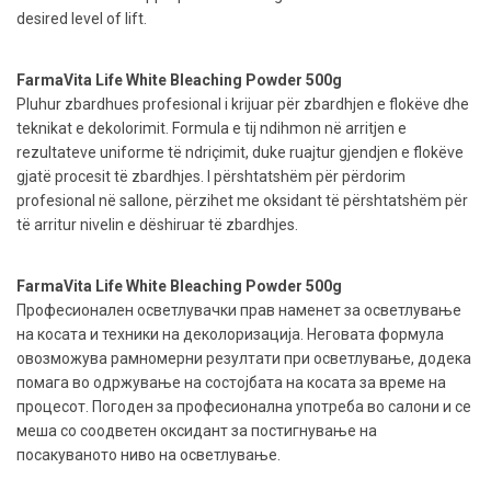
desired level of lift.
FarmaVita Life White Bleaching Powder 500g
Pluhur zbardhues profesional i krijuar për zbardhjen e flokëve dhe
teknikat e dekolorimit. Formula e tij ndihmon në arritjen e
rezultateve uniforme të ndriçimit, duke ruajtur gjendjen e flokëve
gjatë procesit të zbardhjes. I përshtatshëm për përdorim
profesional në sallone, përzihet me oksidant të përshtatshëm për
të arritur nivelin e dëshiruar të zbardhjes.
FarmaVita Life White Bleaching Powder 500g
Професионален осветлувачки прав наменет за осветлување
на косата и техники на деколоризација. Неговата формула
овозможува рамномерни резултати при осветлување, додека
помага во одржување на состојбата на косата за време на
процесот. Погоден за професионална употреба во салони и се
меша со соодветен оксидант за постигнување на
посакуваното ниво на осветлување.