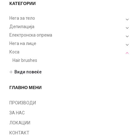
КАТЕГОРИИ
Нега за тело
Депилација
Електронска опрема
Нега на лице
Коса
Hair brushes
Hair dye
Види повеќе
Lotions
Masks
ГЛАВНО МЕНИ
Машка линија
Serums
ПРОИЗВОДИ
Shampoo
ЗА НАС
Styling
ЛОКАЦИИ
Treatments
КОНТАКТ
Фризер