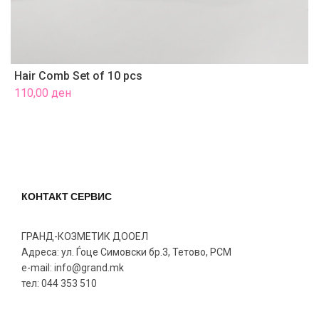
Hair Comb Set of 10 pcs
H
110,00
ден
2
КОНТАКТ СЕРВИС
ГРАНД-КОЗМЕТИК ДООЕЛ
Адреса: ул. Ѓоце Симовски бр.3, Тетово, РСМ
e-mail: info@grand.mk
тел: 044 353 510