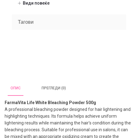
(1)
Види повеќе
Машка линија
(21)
Shampoo
(3)
Тагови
Styling
(4)
Treatments
(3)
Фризер
(48)
Шминка
(20)
Нокти
(9)
Парфеми
(104)
Некатегоризирано
(7)
ОПИС
ПРЕГЛЕДИ (0)
FarmaVita Life White Bleaching Powder 500g
A professional bleaching powder designed for hair lightening and
highlighting techniques. Its formula helps achieve uniform
lightening results while maintaining the hair’s condition during the
bleaching process. Suitable for professional use in salons, it can
be mixed with an appropriate oxidizing cream to create the