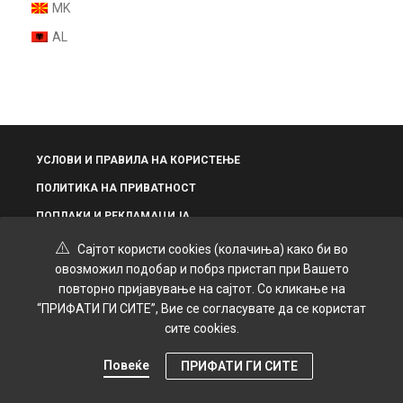
MK
Шминка
AL
Нокти
Парфеми
Некатегоризирано
УСЛОВИ И ПРАВИЛА НА КОРИСТЕЊЕ
ПОЛИТИКА НА ПРИВАТНОСТ
ПОПЛАКИ И РЕКЛАМАЦИЈА
Сајтот користи cookies (колачиња) како би во
овозможил подобар и побрз пристап при Вашето
повторно пријавување на сајтот. Со кликање на
“ПРИФАТИ ГИ СИТЕ”, Вие се согласувате да се користат
© 2025 Grand Kozmetik | Креирано и дизајнирано од
SPiROVSKi
сите cookies.
Повеќе
ПРИФАТИ ГИ СИТЕ
0
Продавница
Мени
Профил
Картичка